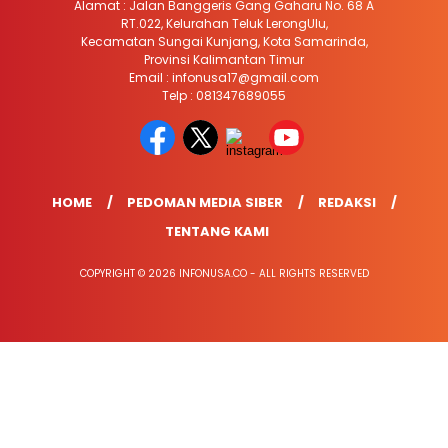
Alamat : Jalan Banggeris Gang Gaharu No. 68 A
RT.022, Kelurahan Teluk LerongUlu,
Kecamatan Sungai Kunjang, Kota Samarinda,
Provinsi Kalimantan Timur
Email : infonusa17@gmail.com
Telp : 081347689055
HOME
PEDOMAN MEDIA SIBER
REDAKSI
TENTANG KAMI
COPYRIGHT © 2026 INFONUSA.CO - ALL RIGHTS RESERVED