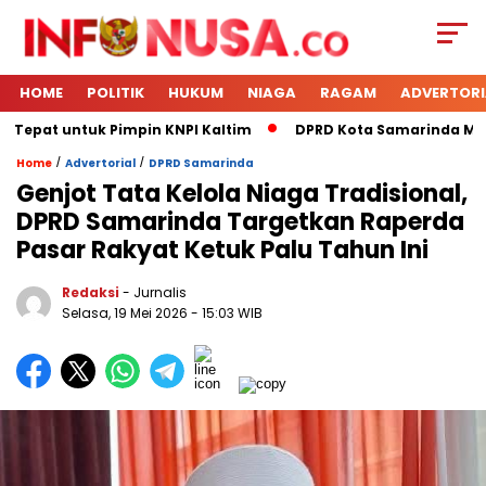
HOME
POLITIK
HUKUM
NIAGA
RAGAM
ADVERTORI
Tepat untuk Pimpin KNPI Kaltim
DPRD Kota Samarinda Mener
/
/
Home
Advertorial
DPRD Samarinda
Genjot Tata Kelola Niaga Tradisional,
DPRD Samarinda Targetkan Raperda
Pasar Rakyat Ketuk Palu Tahun Ini
Redaksi
- Jurnalis
Selasa, 19 Mei 2026
- 15:03 WIB