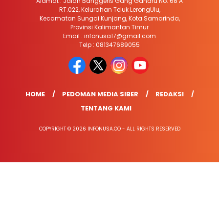
Alamat : Jalan Banggeris Gang Gaharu No. 68 A
RT.022, Kelurahan Teluk LerongUlu,
Kecamatan Sungai Kunjang, Kota Samarinda,
Provinsi Kalimantan Timur
Email : infonusa17@gmail.com
Telp : 081347689055
HOME
PEDOMAN MEDIA SIBER
REDAKSI
TENTANG KAMI
COPYRIGHT © 2026 INFONUSA.CO - ALL RIGHTS RESERVED