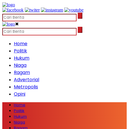
✖
Home
Politik
Hukum
Niaga
Ragam
Advertorial
Metropolis
Opini
Home
Politik
Hukum
Niaga
Ragam