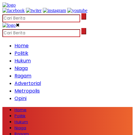
✖
Home
Politik
Hukum
Niaga
Ragam
Advertorial
Metropolis
Opini
Home
Politik
Hukum
Niaga
Ragam