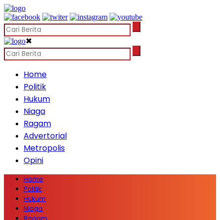
✖
Home
Politik
Hukum
Niaga
Ragam
Advertorial
Metropolis
Opini
Home
Politik
Hukum
Niaga
Ragam