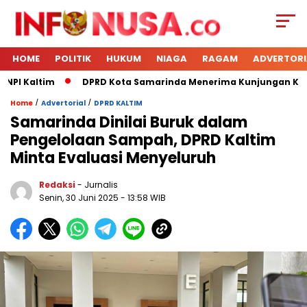
HOME
POLITIK
HUKUM
NIAGA
RAGAM
ADVERTORI
PI Kaltim
DPRD Kota Samarinda Menerima Kunjungan Kerja
/
/
Home
Advertorial
DPRD KALTIM
Samarinda Dinilai Buruk dalam
Pengelolaan Sampah, DPRD Kaltim
Minta Evaluasi Menyeluruh
Redaksi
- Jurnalis
Senin, 30 Juni 2025
- 13:58 WIB