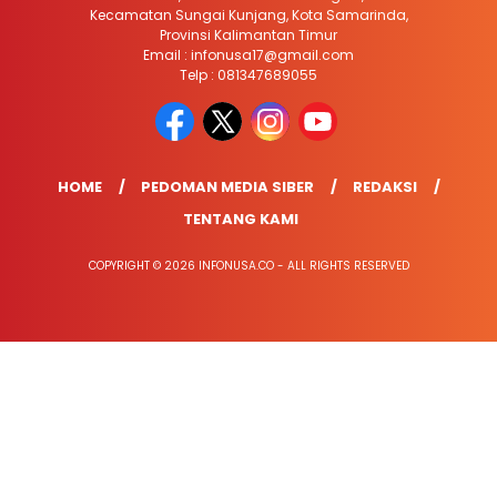
Kecamatan Sungai Kunjang, Kota Samarinda,
Provinsi Kalimantan Timur
Email : infonusa17@gmail.com
Telp : 081347689055
HOME
PEDOMAN MEDIA SIBER
REDAKSI
TENTANG KAMI
COPYRIGHT © 2026 INFONUSA.CO - ALL RIGHTS RESERVED