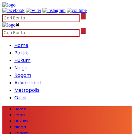
✖
Home
Politik
Hukum
Niaga
Ragam
Advertorial
Metropolis
Opini
Home
Politik
Hukum
Niaga
Ragam