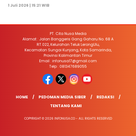
1 Juli 2026 | 15:21 WIB
PT. Cita Nusa Media
Alamat : Jalan Banggeris Gang Gaharu No. 68 A
RT.022, Kelurahan Teluk LerongUlu,
Kecamatan Sungai Kunjang, Kota Samarinda,
Provinsi Kalimantan Timur
Email : infonusa17@gmail.com
Telp : 081347689055
HOME
PEDOMAN MEDIA SIBER
REDAKSI
TENTANG KAMI
COPYRIGHT © 2026 INFONUSA.CO - ALL RIGHTS RESERVED