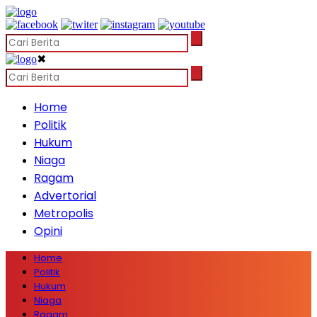
✖
Home
Politik
Hukum
Niaga
Ragam
Advertorial
Metropolis
Opini
Home
Politik
Hukum
Niaga
Ragam