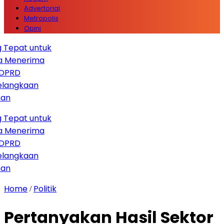
Advertorial
Metropolis
Opini
Tepat untuk
Menerima
RD
angkaan
Tepat untuk
Menerima
RD
angkaan
Home
Politik
/
Pertanyakan Hasil Sektor