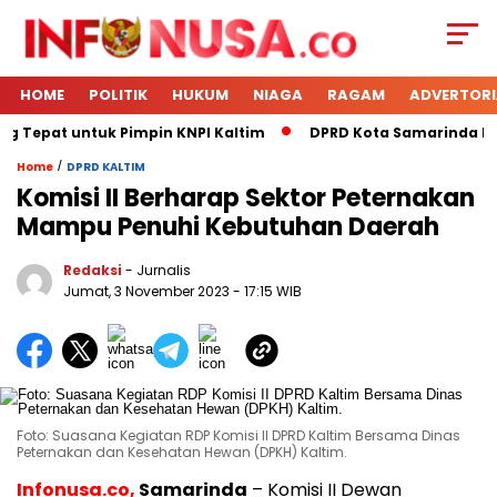
HOME
POLITIK
HUKUM
NIAGA
RAGAM
ADVERTORI
g Tepat untuk Pimpin KNPI Kaltim
DPRD Kota Samarinda Men
/
Home
DPRD KALTIM
Komisi II Berharap Sektor Peternakan
Mampu Penuhi Kebutuhan Daerah
Redaksi
- Jurnalis
Jumat, 3 November 2023
- 17:15 WIB
Foto: Suasana Kegiatan RDP Komisi II DPRD Kaltim Bersama Dinas
Peternakan dan Kesehatan Hewan (DPKH) Kaltim.
Infonusa.co,
Samarinda
– Komisi II Dewan