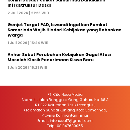
Rohim Desak Pemkot Samarinda Dahulukan
Infrastruktur Dasar
2 Juli 2026 | 21:28 WIB
Genjot Target PAD, Iswandi Ingatkan Pemkot
Samarinda Wajib Hindari Kebijakan yang Bebankan
Warga
1 Juli 2026 | 15:24 WIB
Anhar Sebut Perubahan Kebijakan Gagal Atasi
Masalah Klasik Penerimaan Siswa Baru
1 Juli 2026 | 15:21 WIB
PT. Cita Nusa Media
Alamat : Jalan Banggeris Gang Gaharu No. 68 A
RT.022, Kelurahan Teluk LerongUlu,
Kecamatan Sungai Kunjang, Kota Samarinda,
Provinsi Kalimantan Timur
Email : infonusa17@gmail.com
Telp : 081347689055