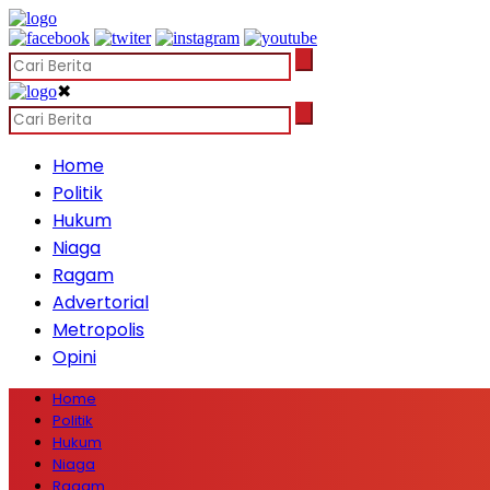
✖
Home
Politik
Hukum
Niaga
Ragam
Advertorial
Metropolis
Opini
Home
Politik
Hukum
Niaga
Ragam