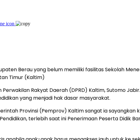
aten Berau yang belum memiliki fasilitas Sekolah Menenga
tan Timur (Kaltim)
an Perwakilan Rakyat Daerah (DPRD) Kaltim, Sutomo Jabir
didikan yang menjadi hak dasar masyarakat.
erintah Provinsi (Pemprov) Kaltim sangat ia sayangkan 
 Pendidikan, terlebih saat ini Penerimaan Peserta Didik
is apabila anak-anak harus mengakses jauh untuk ke sekol