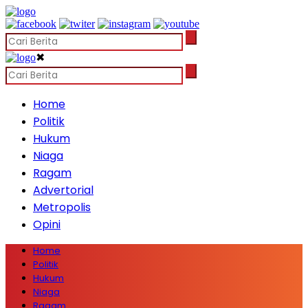
✖
Home
Politik
Hukum
Niaga
Ragam
Advertorial
Metropolis
Opini
Home
Politik
Hukum
Niaga
Ragam