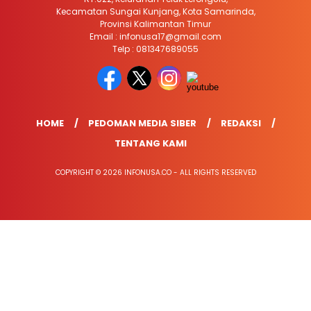
Kecamatan Sungai Kunjang, Kota Samarinda,
Provinsi Kalimantan Timur
Email : infonusa17@gmail.com
Telp : 081347689055
HOME
PEDOMAN MEDIA SIBER
REDAKSI
TENTANG KAMI
COPYRIGHT © 2026 INFONUSA.CO - ALL RIGHTS RESERVED