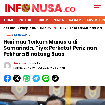
HOME
POLITIK
HUKUM
NIAGA
RAGAM
ADVERTORI
epat untuk Pimpin KNPI Kaltim
DPRD Kota Samarinda Menerim
/
Home
DPRD KALTIM
Harimau Terkam Manusia di
Samarinda, Tiyo: Perketat Perizinan
Pelihara Binatang Buas
Redaksi
- Jurnalis
Kamis, 23 November 2023
- 23:51 WIB