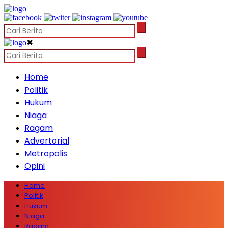
✖
Home
Politik
Hukum
Niaga
Ragam
Advertorial
Metropolis
Opini
Home
Politik
Hukum
Niaga
Ragam