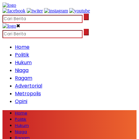
✖
Home
Politik
Hukum
Niaga
Ragam
Advertorial
Metropolis
Opini
Home
Politik
Hukum
Niaga
Ragam