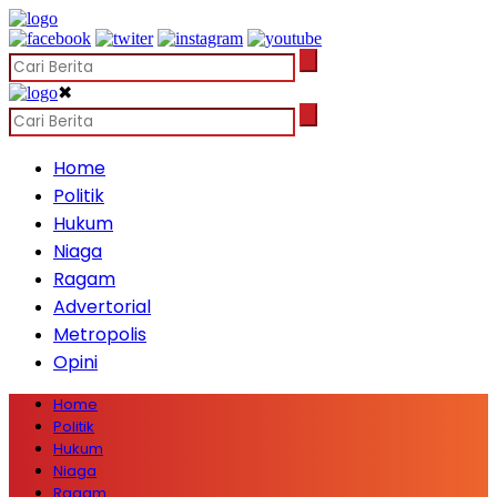
✖
Home
Politik
Hukum
Niaga
Ragam
Advertorial
Metropolis
Opini
Home
Politik
Hukum
Niaga
Ragam