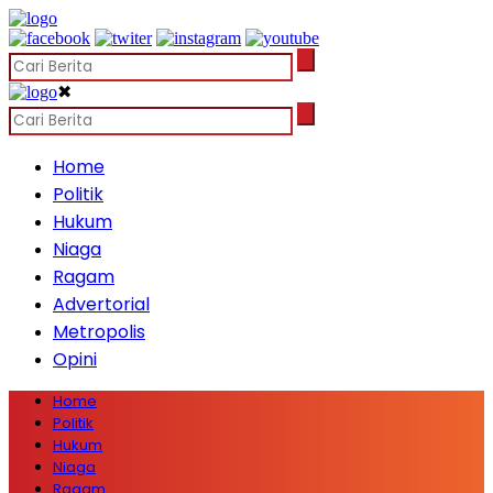
✖
Home
Politik
Hukum
Niaga
Ragam
Advertorial
Metropolis
Opini
Home
Politik
Hukum
Niaga
Ragam