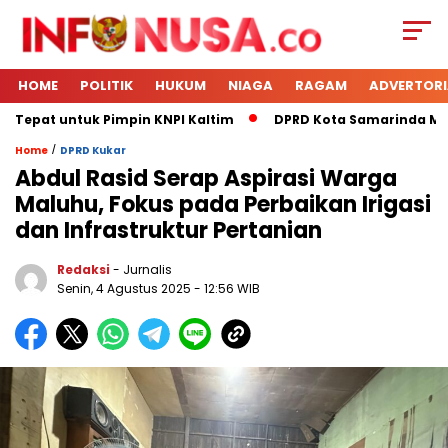
HOME
POLITIK
HUKUM
NIAGA
RAGAM
ADVERTORI
 Tepat untuk Pimpin KNPI Kaltim
DPRD Kota Samarinda Mene
/
Home
DPRD Kukar
Abdul Rasid Serap Aspirasi Warga
Maluhu, Fokus pada Perbaikan Irigasi
dan Infrastruktur Pertanian
Redaksi
- Jurnalis
Senin, 4 Agustus 2025
- 12:56 WIB