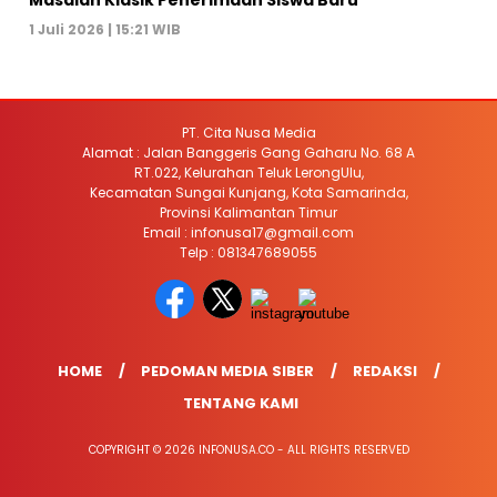
Masalah Klasik Penerimaan Siswa Baru
1 Juli 2026 | 15:21 WIB
PT. Cita Nusa Media
Alamat : Jalan Banggeris Gang Gaharu No. 68 A
RT.022, Kelurahan Teluk LerongUlu,
Kecamatan Sungai Kunjang, Kota Samarinda,
Provinsi Kalimantan Timur
Email : infonusa17@gmail.com
Telp : 081347689055
HOME
PEDOMAN MEDIA SIBER
REDAKSI
TENTANG KAMI
COPYRIGHT © 2026 INFONUSA.CO - ALL RIGHTS RESERVED