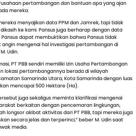
perusahaan pertambangan dan bantuan apa yang ajan
pada mereka.
ereka menyajikan data PPM dan Jamrek, tapi tidak
 dikasih ke kami. Pansus juga berharap dengan data
Pansus dapat membuktikan bahwa Pansus tidak
angin mengenai hal investigasi pertambangan di
 M. Udin.
masi, PT PBB sendiri memiliki Izin Usaha Pertambangan
an lokasi pertambangannya berada di wilayah
amatan Samarinda Utara, Kota Samarinda dengan luas
akan mencapai 500 Hektare (Ha).
rsebut juga sekaligus meminta klarifikasi mengenai
arakat berkaitan dengan pencemaran lingkungan,
ah longsor akibat aktivitas dari PT PBB, tapi mereka juga
kan secara jelas dan terperinci,” beber M. Udin saat
awak media.