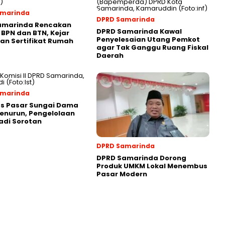
amarinda
DPRD Samarinda
amarinda Rencakan
DPRD Samarinda Kawal
 BPN dan BTN, Kejar
Penyelesaian Utang Pemkot
an Sertifikat Rumah
agar Tak Ganggu Ruang Fiskal
Daerah
amarinda
as Pasar Sungai Dama
enurun, Pengelolaan
adi Sorotan
DPRD Samarinda
DPRD Samarinda Dorong
Produk UMKM Lokal Menembus
Pasar Modern