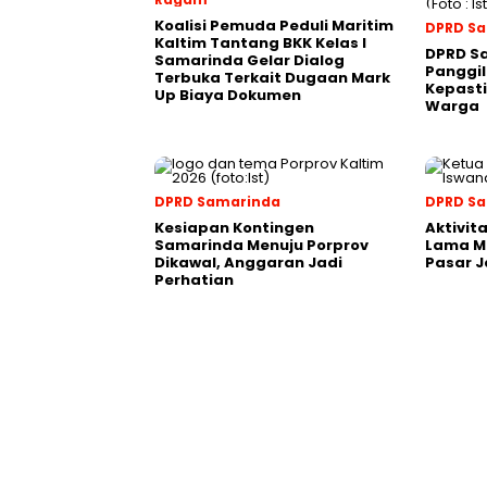
Koalisi Pemuda Peduli Maritim
DPRD S
Kaltim Tantang BKK Kelas I
DPRD S
Samarinda Gelar Dialog
Panggil
Terbuka Terkait Dugaan Mark
Kepasti
Up Biaya Dokumen
Warga
DPRD Samarinda
DPRD S
Kesiapan Kontingen
Aktivit
Samarinda Menuju Porprov
Lama M
Dikawal, Anggaran Jadi
Pasar J
Perhatian