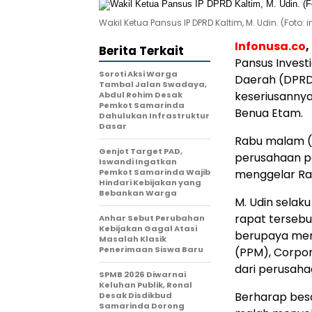
Wakil Ketua Pansus IP DPRD Kaltim, M. Udin. (Foto:
Infonusa.co
Berita Terkait
Pansus Invest
Soroti Aksi Warga
Daerah (DPRD
Tambal Jalan Swadaya,
keseriusanny
Abdul Rohim Desak
Pemkot Samarinda
Benua Etam.
Dahulukan Infrastruktur
Dasar
Rabu malam (
Genjot Target PAD,
perusahaan p
Iswandi Ingatkan
Pemkot Samarinda Wajib
menggelar Rap
Hindari Kebijakan yang
Bebankan Warga
M. Udin selak
rapat tersebu
Anhar Sebut Perubahan
Kebijakan Gagal Atasi
berupaya men
Masalah Klasik
Penerimaan Siswa Baru
(PPM), Corpor
dari perusahaa
SPMB 2026 Diwarnai
Keluhan Publik, Ronal
Berharap bes
Desak Disdikbud
Samarinda Dorong