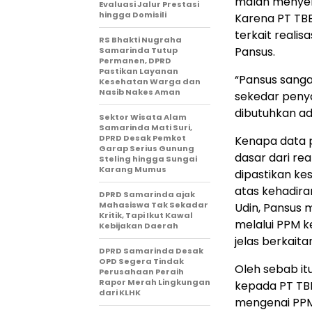
malah menyeli
Evaluasi Jalur Prestasi
hingga Domisili
Karena PT TBB
terkait reali
RS Bhakti Nugraha
Pansus.
Samarinda Tutup
Permanen, DPRD
Pastikan Layanan
“Pansus sanga
Kesehatan Warga dan
Nasib Nakes Aman
sekedar penya
dibutuhkan ad
Sektor Wisata Alam
Samarinda Mati Suri,
DPRD Desak Pemkot
Kenapa data p
Garap Serius Gunung
dasar dari re
Steling hingga Sungai
Karang Mumus
dipastikan k
atas kehadira
DPRD Samarinda ajak
Mahasiswa Tak Sekadar
Udin, Pansus 
Kritik, Tapi Ikut Kawal
melalui PPM k
Kebijakan Daerah
jelas berkaita
DPRD Samarinda Desak
OPD Segera Tindak
Oleh sebab it
Perusahaan Peraih
Rapor Merah Lingkungan
kepada PT TB
dari KLHK
mengenai PPM