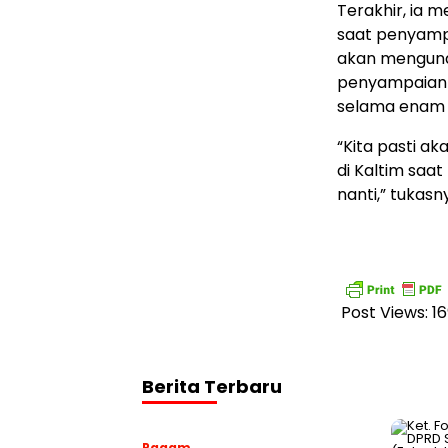
Terakhir, ia 
saat penyampa
akan mengund
penyampaian l
selama enam 
“Kita pasti 
di Kaltim saa
nanti,” tukas
Post Views:
16
Berita Terbaru
Ragam