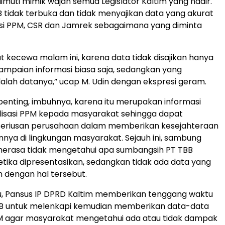
muti mimik wajah semua Legislator Kaltim yang hadir.
 tidak terbuka dan tidak menyajikan data yang akurat
sasi PPM, CSR dan Jamrek sebagaimana yang diminta
t kecewa malam ini, karena data tidak disajikan hanya
mpaian informasi biasa saja, sedangkan yang
alah datanya,” ucap M. Udin dengan ekspresi geram.
enting, imbuhnya, karena itu merupakan informasi
alisasi PPM kepada masyarakat sehingga dapat
eseriusan perusahaan dalam memberikan kesejahteraan
nnya di lingkungan masyarakat. Sejauh ini, sambung
merasa tidak mengetahui apa sumbangsih PT TBB
etika dipresentasikan, sedangkan tidak ada data yang
n dengan hal tersebut.
u, Pansus IP DPRD Kaltim memberikan tenggang waktu
B untuk melenkapi kemudian memberikan data-data
 agar masyarakat mengetahui ada atau tidak dampak