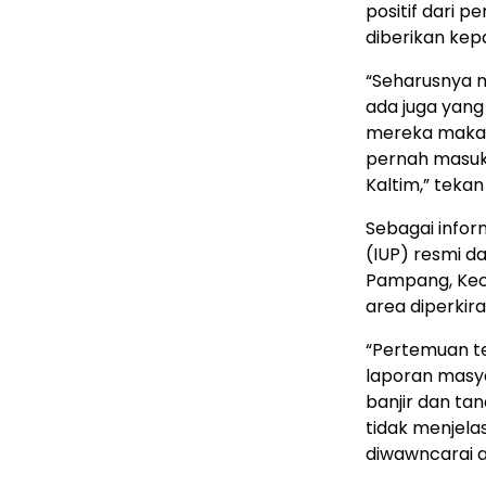
positif dari 
diberikan ke
“Seharusnya m
ada juga yang
mereka maka 
pernah masuk 
Kaltim,” tekan
Sebagai infor
(IUP) resmi d
Pampang, Kec
area diperkir
“Pertemuan te
laporan masy
banjir dan tan
tidak menjelas
diwawncarai 