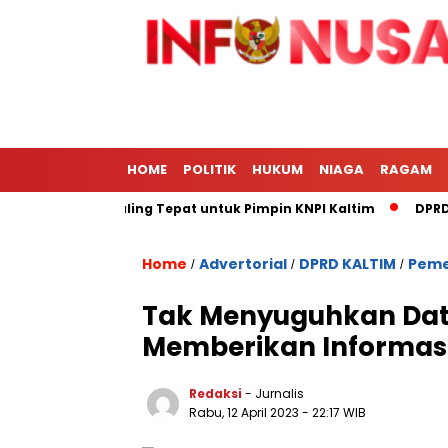
HOME
POLITIK
HUKUM
NIAGA
RAGAM
rie Afrizal Paling Tepat untuk Pimpin KNPI Kaltim
DPRD Kot
Home
Advertorial
DPRD KALTIM
Peme
/
/
/
Tak Menyuguhkan Data
Memberikan Informas
Redaksi
- Jurnalis
Rabu, 12 April 2023
- 22:17 WIB