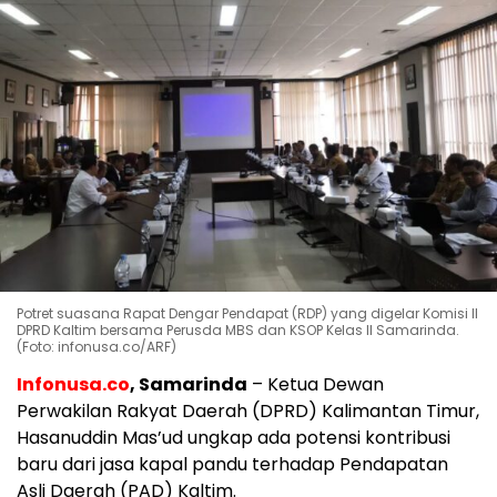
Potret suasana Rapat Dengar Pendapat (RDP) yang digelar Komisi II
DPRD Kaltim bersama Perusda MBS dan KSOP Kelas II Samarinda.
(Foto: infonusa.co/ARF)
Infonusa.co
, Samarinda
– Ketua Dewan
Perwakilan Rakyat Daerah (DPRD) Kalimantan Timur,
Hasanuddin Mas’ud ungkap ada potensi kontribusi
baru dari jasa kapal pandu terhadap Pendapatan
Asli Daerah (PAD) Kaltim.