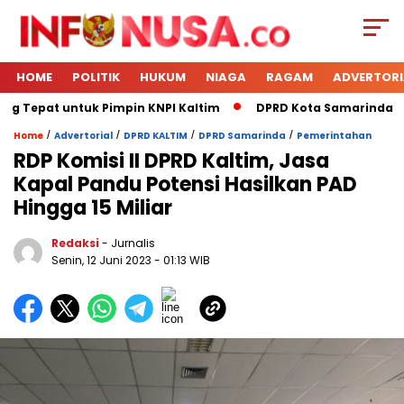
HOME
POLITIK
HUKUM
NIAGA
RAGAM
ADVERTORI
ng Tepat untuk Pimpin KNPI Kaltim
DPRD Kota Samarinda Men
/
/
/
/
Home
Advertorial
DPRD KALTIM
DPRD Samarinda
Pemerintahan
RDP Komisi II DPRD Kaltim, Jasa
Kapal Pandu Potensi Hasilkan PAD
Hingga 15 Miliar
Redaksi
- Jurnalis
Senin, 12 Juni 2023
- 01:13 WIB