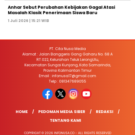
Anhar Sebut Perubahan Kebijakan Gagal Atasi
Masalah Klasik Penerimaan Siswa Baru
1 Juli 2026 | 15:21 WIB
PT. Cita Nusa Media
Alamat : Jalan Banggeris Gang Gaharu No. 68 A
RT.022, Kelurahan Teluk LerongUlu,
Kecamatan Sungai Kunjang, Kota Samarinda,
Provinsi Kalimantan Timur
Email : infonusa17@gmail.com
Telp : 081347689055
HOME
PEDOMAN MEDIA SIBER
REDAKSI
TENTANG KAMI
COPYRIGHT © 2026 INFONUSA.CO - ALL RIGHTS RESERVED