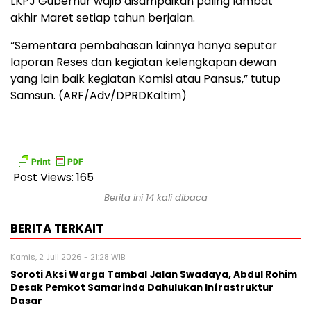
LKPJ Gubernur wajib disampaikan paling lambat
akhir Maret setiap tahun berjalan.
“Sementara pembahasan lainnya hanya seputar
laporan Reses dan kegiatan kelengkapan dewan
yang lain baik kegiatan Komisi atau Pansus,” tutup
Samsun. (ARF/Adv/DPRDKaltim)
Post Views:
165
Berita ini 14 kali dibaca
BERITA TERKAIT
Kamis, 2 Juli 2026 - 21:28 WIB
Soroti Aksi Warga Tambal Jalan Swadaya, Abdul Rohim
Desak Pemkot Samarinda Dahulukan Infrastruktur
Dasar