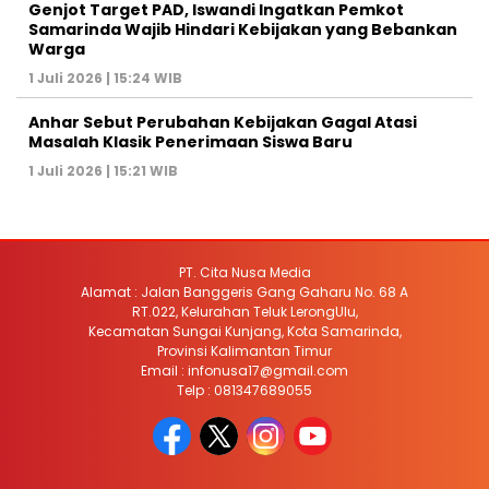
Genjot Target PAD, Iswandi Ingatkan Pemkot
Samarinda Wajib Hindari Kebijakan yang Bebankan
Warga
1 Juli 2026 | 15:24 WIB
Anhar Sebut Perubahan Kebijakan Gagal Atasi
Masalah Klasik Penerimaan Siswa Baru
1 Juli 2026 | 15:21 WIB
PT. Cita Nusa Media
Alamat : Jalan Banggeris Gang Gaharu No. 68 A
RT.022, Kelurahan Teluk LerongUlu,
Kecamatan Sungai Kunjang, Kota Samarinda,
Provinsi Kalimantan Timur
Email : infonusa17@gmail.com
Telp : 081347689055