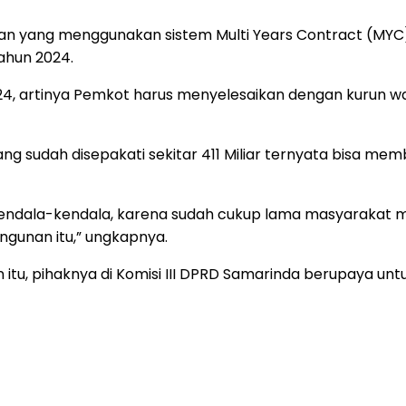
an yang menggunakan sistem Multi Years Contract (MYC
tahun 2024.
 2024, artinya Pemkot harus menyelesaikan dengan kurun 
ng sudah disepakati sekitar 411 Miliar ternyata bisa me
kendala-kendala, karena sudah cukup lama masyarakat m
gunan itu,” ungkapnya.
tu, pihaknya di Komisi III DPRD Samarinda berupaya unt