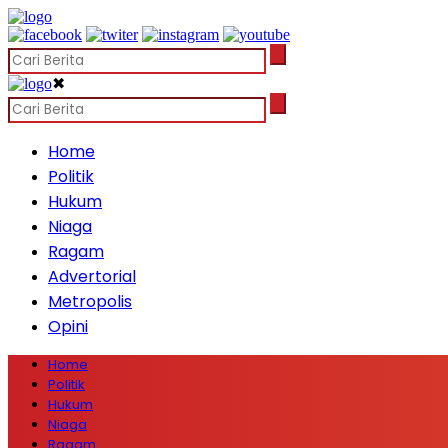
✖
Home
Politik
Hukum
Niaga
Ragam
Advertorial
Metropolis
Opini
Home
Politik
Hukum
Niaga
Ragam