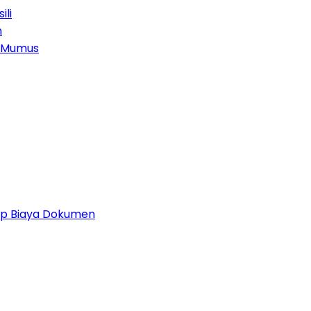
ili
n
g Mumus
 Up Biaya Dokumen