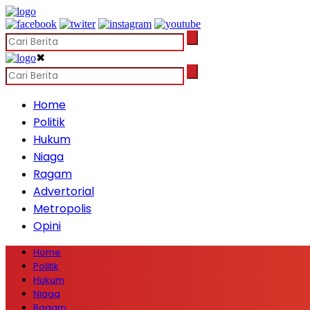
✖
Home
Politik
Hukum
Niaga
Ragam
Advertorial
Metropolis
Opini
Home
Politik
Hukum
Niaga
Ragam