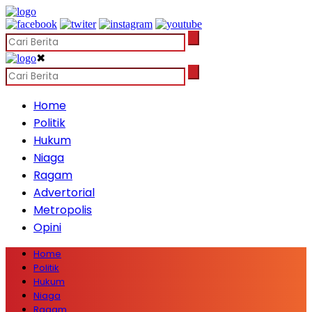
✖
Home
Politik
Hukum
Niaga
Ragam
Advertorial
Metropolis
Opini
Home
Politik
Hukum
Niaga
Ragam