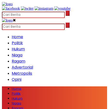
✖
Home
Politik
Hukum
Niaga
Ragam
Advertorial
Metropolis
Opini
Home
Politik
Hukum
Niaga
Ragam