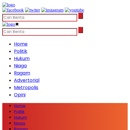
✖
Home
Politik
Hukum
Niaga
Ragam
Advertorial
Metropolis
Opini
Home
Politik
Hukum
Niaga
Ragam