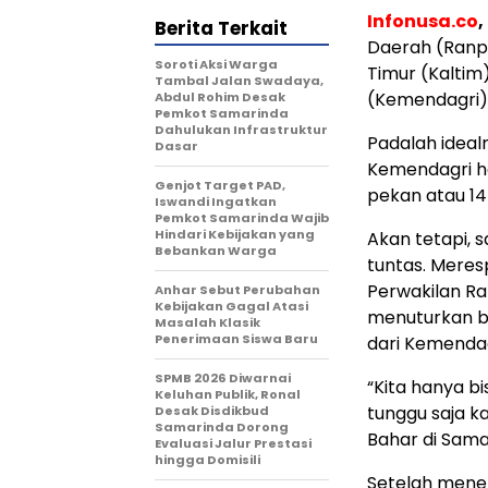
Infonusa.co
Berita Terkait
Daerah (Ranp
Soroti Aksi Warga
Timur (Kaltim
Tambal Jalan Swadaya,
(Kemendagri) 
Abdul Rohim Desak
Pemkot Samarinda
Dahulukan Infrastruktur
Padalah ideal
Dasar
Kemendagri h
Genjot Target PAD,
pekan atau 14 
Iswandi Ingatkan
Pemkot Samarinda Wajib
Hindari Kebijakan yang
Akan tetapi, 
Bebankan Warga
tuntas. Meres
Perwakilan R
Anhar Sebut Perubahan
Kebijakan Gagal Atasi
menuturkan b
Masalah Klasik
Penerimaan Siswa Baru
dari Kemendag
SPMB 2026 Diwarnai
“Kita hanya 
Keluhan Publik, Ronal
tunggu saja ka
Desak Disdikbud
Samarinda Dorong
Bahar di Sama
Evaluasi Jalur Prestasi
hingga Domisili
Setelah mener