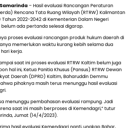
, Samarinda
– Hasil evaluasi Rancangan Peraturan
erda) Rencana Tata Ruang Wilayah (RTRW) Kalimantan
) Tahun 2022-2042 di Kementerian Dalam Negeri
belum ada pertanda selesai digarap.
nya proses evaluasi rancangan produk hukum daerah di
anya memerlukan waktu kurang kebih selama dua
hari kerja.
sampai saat ini proses evaluasi RTRW Kaltim belum juga
pon hal ini, Ketua Panitia Khusus (Pansus) RTRW Dewan
akyat Daerah (DPRD) Kaltim, Baharuddin Demmu
ahwa pihaknya masih terus menunggu hasil evaluasi
ri.
bisa menunggu pembahasan evaluasi rampung. Jadi
rena saat ini masih berproses di Kemendagri,” tutur
rinda, Jumat (14/4/2023).
ima hasil evaluasi Kemendagri nanti, ungkap Bahar,