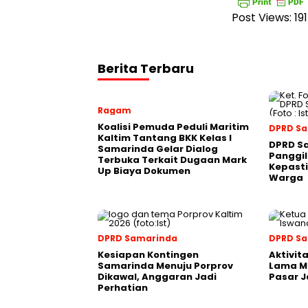
Post Views:
191
Berita Terbaru
Ragam
Koalisi Pemuda Peduli Maritim
DPRD S
Kaltim Tantang BKK Kelas I
DPRD S
Samarinda Gelar Dialog
Panggil
Terbuka Terkait Dugaan Mark
Kepasti
Up Biaya Dokumen
Warga
DPRD Samarinda
DPRD S
Kesiapan Kontingen
Aktivit
Samarinda Menuju Porprov
Lama M
Dikawal, Anggaran Jadi
Pasar J
Perhatian