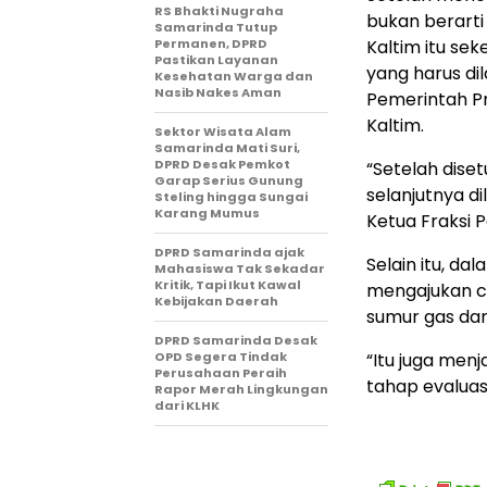
RS Bhakti Nugraha
bukan berarti
Samarinda Tutup
Permanen, DPRD
Kaltim itu se
Pastikan Layanan
yang harus dil
Kesehatan Warga dan
Nasib Nakes Aman
Pemerintah P
Kaltim.
Sektor Wisata Alam
Samarinda Mati Suri,
DPRD Desak Pemkot
“Setelah dise
Garap Serius Gunung
selanjutnya d
Steling hingga Sungai
Karang Mumus
Ketua Fraksi P
DPRD Samarinda ajak
Selain itu, d
Mahasiswa Tak Sekadar
Kritik, Tapi Ikut Kawal
mengajukan c
Kebijakan Daerah
sumur gas dar
DPRD Samarinda Desak
OPD Segera Tindak
“Itu juga men
Perusahaan Peraih
tahap evaluas
Rapor Merah Lingkungan
dari KLHK