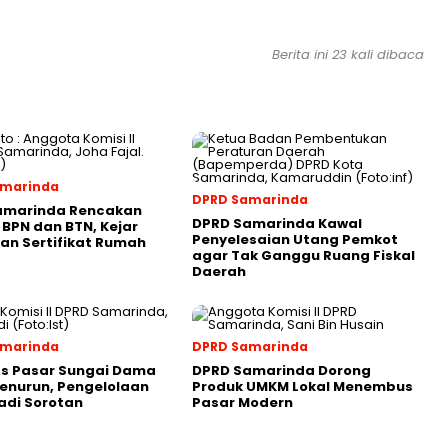
Berita ini 23 kali dibaca
amarinda
DPRD Samarinda
amarinda Rencakan
DPRD Samarinda Kawal
 BPN dan BTN, Kejar
Penyelesaian Utang Pemkot
an Sertifikat Rumah
agar Tak Ganggu Ruang Fiskal
Daerah
amarinda
DPRD Samarinda
as Pasar Sungai Dama
DPRD Samarinda Dorong
enurun, Pengelolaan
Produk UMKM Lokal Menembus
adi Sorotan
Pasar Modern