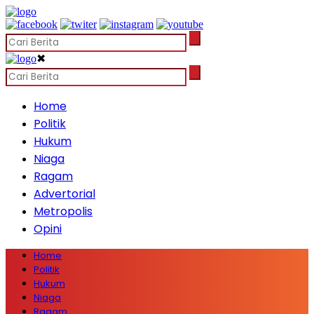
✖
Home
Politik
Hukum
Niaga
Ragam
Advertorial
Metropolis
Opini
Home
Politik
Hukum
Niaga
Ragam