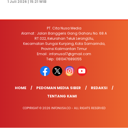
1 Juli 2026 | 15:21 WIB
PT. Cita Nusa Media
Alamat : Jalan Banggeris Gang Gaharu No. 68 A
RT.022, Kelurahan Teluk LerongUlu,
Kecamatan Sungai Kunjang, Kota Samarinda,
Provinsi Kalimantan Timur
Email : infonusa17@gmail.com
Telp : 081347689055
HOME
PEDOMAN MEDIA SIBER
REDAKSI
TENTANG KAMI
COPYRIGHT © 2026 INFONUSA.CO - ALL RIGHTS RESERVED