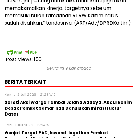
“Ini sangat penting untuk diketahui, kami juga akan
memaksimalkan kinerja, targetnya sebelum
memasuki bulan ramadhan RTRW Kaltim harus
sudah disahkan,” tandasnya. (ARF/Adv/DPRDKaltim)
Post Views:
150
Berita ini 9 kali dibaca
BERITA TERKAIT
Kamis, 2 Juli 2026 - 21:28 WIB
Soroti Aksi Warga Tambal Jalan Swadaya, Abdul Rohim
Desak Pemkot Samarinda Dahulukan Infrastruktur
Dasar
Rabu, 1 Juli 2026 - 15:24 WIB
Genjot Target PAD, Iswandi Ingatkan Pemkot