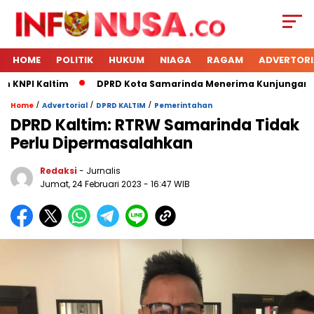
HOME
POLITIK
HUKUM
NIAGA
RAGAM
ADVERTORI
 KNPI Kaltim
DPRD Kota Samarinda Menerima Kunjungan Ker
/
/
/
Home
Advertorial
DPRD KALTIM
Pemerintahan
DPRD Kaltim: RTRW Samarinda Tidak
Perlu Dipermasalahkan
Redaksi
- Jurnalis
Jumat, 24 Februari 2023
- 16:47 WIB