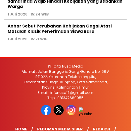
Samarinda Wajib Hindari Kebijakan yang Bebankan
Warga
1 Juli 2026 | 15:24 WIB
Anhar Sebut Perubahan Kebijakan Gagal Atasi
Masalah Klasik Penerimaan Siswa Baru
1 Juli 2026 | 15:21 WIB
PT. Cita Nusa Media
Alamat : Jalan Banggeris Gang Gaharu No. 68 A
RT.022, Kelurahan Teluk LerongUlu,
Kecamatan Sungai Kunjang, Kota Samarinda,
Provinsi Kalimantan Timur
Email : infonusa17@gmail.com
Telp : 081347689055
HOME
PEDOMAN MEDIA SIBER
REDAKSI