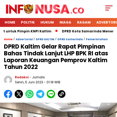
HOME
POLITIK
HUKUM
NIAGA
RAGAM
ADVERTORI
t untuk Pimpin KNPI Kaltim
DPRD Kota Samarinda Menerima 
/
/
/
/
Home
Advertorial
DPRD KALTIM
DPRD Samarinda
Pemerintahan
DPRD Kaltim Gelar Rapat Pimpinan
Bahas Tindak Lanjut LHP BPK RI atas
Laporan Keuangan Pemprov Kaltim
Tahun 2022
Redaksi
- Jurnalis
Senin, 5 Juni 2023
- 01:18 WIB