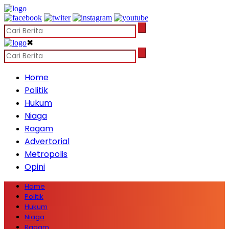
✖
Home
Politik
Hukum
Niaga
Ragam
Advertorial
Metropolis
Opini
Home
Politik
Hukum
Niaga
Ragam