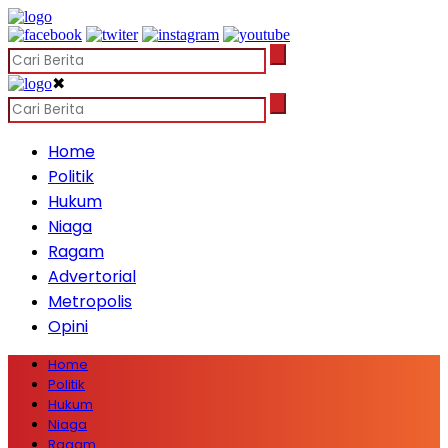
✖
Home
Politik
Hukum
Niaga
Ragam
Advertorial
Metropolis
Opini
Home
Politik
Hukum
Niaga
Ragam