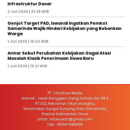
Infrastruktur Dasar
2 Juli 2026 | 21:28 WIB
Genjot Target PAD, Iswandi Ingatkan Pemkot
Samarinda Wajib Hindari Kebijakan yang Bebankan
Warga
1 Juli 2026 | 15:24 WIB
Anhar Sebut Perubahan Kebijakan Gagal Atasi
Masalah Klasik Penerimaan Siswa Baru
1 Juli 2026 | 15:21 WIB
PT. Cita Nusa Media
Alamat : Jalan Banggeris Gang Gaharu No. 68 A
RT.022, Kelurahan Teluk LerongUlu,
Kecamatan Sungai Kunjang, Kota Samarinda,
Provinsi Kalimantan Timur
Email : infonusa17@gmail.com
Telp : 081347689055