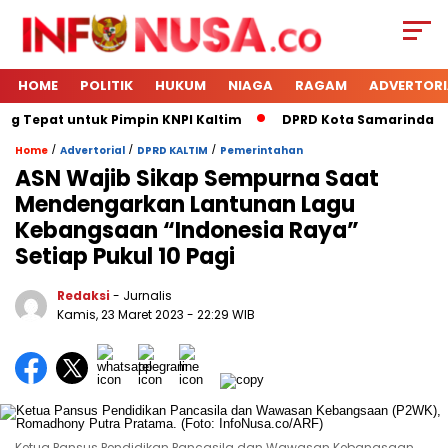
HOME
POLITIK
HUKUM
NIAGA
RAGAM
ADVERTORI
ng Tepat untuk Pimpin KNPI Kaltim
DPRD Kota Samarinda Men
/
/
/
Home
Advertorial
DPRD KALTIM
Pemerintahan
ASN Wajib Sikap Sempurna Saat
Mendengarkan Lantunan Lagu
Kebangsaan “Indonesia Raya”
Setiap Pukul 10 Pagi
Redaksi
- Jurnalis
Kamis, 23 Maret 2023
- 22:29 WIB
Ketua Pansus Pendidikan Pancasila dan Wawasan Kebangsaan