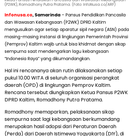
(P2WK), Romadhony Putra Pratama. (Foto: InfoNusa.co/ARF)
Infonusa.co
, Samarinda
– Pansus Pendidikan Pancasila
dan Wawasan Kebangsaan (P2WK) DPRD Kaltim
mengusulkan agar setiap aparatur sipil negara (ASN) pada
masing-masing instansi di lingkungan Pemerintah Provinsi
(Pemprov) Kaltim wajib untuk bisa khidmat dengan sikap
sempurna saat mendengarkan lagu kebangsaan
“Indonesia Raya” yang dikumandangkan.
Hal ini rencananya akan rutin dilaksanakan setiap
pukul 10.00 WITA di seluruh organisasi perangkat
daerah (OPD) di lingkungan Pemprov Kaltim.
Rencana tersebut diungkapkan Ketua Pansus P2WK
DPRD Kaltim, Romadhony Putra Pratama.
Romadhony memaparkan, pelaksanaan sikap
sempurna saat lagi kebangsaan berkumandang
merupakan hasil adopsi dari Peraturan Daerah
(Perda) dari Daerah Istimewa Yogyakarta (DIY), di