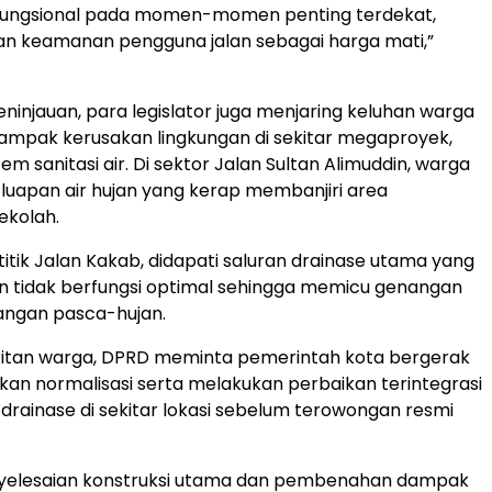
fungsional pada momen-momen penting terdekat,
an keamanan pengguna jalan sebagai harga mati,”
peninjauan, para legislator juga menjaring keluhan warga
 dampak kerusakan lingkungan di sekitar megaproyek,
em sanitasi air. Di sektor Jalan Sultan Alimuddin, warga
uapan air hujan yang kerap membanjiri area
ekolah.
titik Jalan Kakab, didapati saluran drainase utama yang
n tidak berfungsi optimal sehingga memicu genangan
angan pasca-hujan.
eritan warga, DPRD meminta pemerintah kota bergerak
an normalisasi serta melakukan perbaikan terintegrasi
 drainase di sekitar lokasi sebelum terowongan resmi
penyelesaian konstruksi utama dan pembenahan dampak