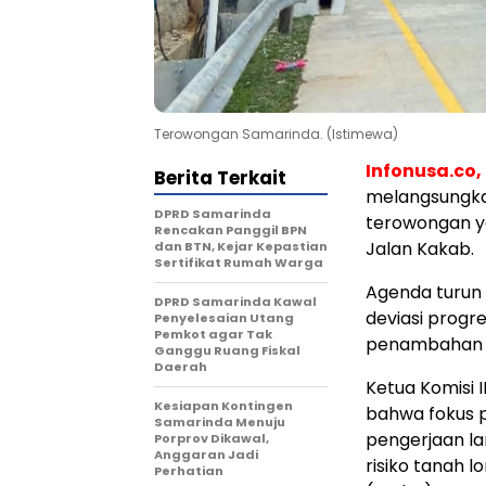
Terowongan Samarinda. (Istimewa)
Infonusa.co,
Berita Terkait
melangsungka
DPRD Samarinda
terowongan y
Rencakan Panggil BPN
Jalan Kakab.
dan BTN, Kejar Kepastian
Sertifikat Rumah Warga
​Agenda turun
DPRD Samarinda Kawal
deviasi progre
Penyelesaian Utang
Pemkot agar Tak
penambahan da
Ganggu Ruang Fiskal
Daerah
​Ketua Komisi
Kesiapan Kontingen
bahwa fokus 
Samarinda Menuju
pengerjaan la
Porprov Dikawal,
Anggaran Jadi
risiko tanah l
Perhatian