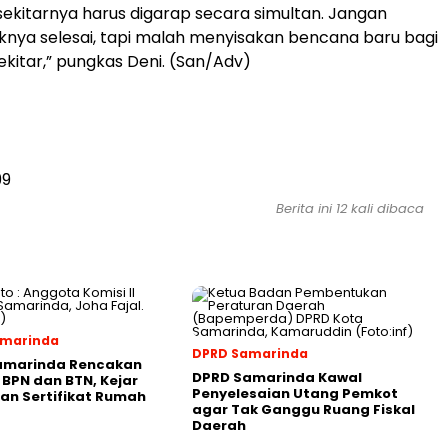
 sekitarnya harus digarap secara simultan. Jangan
nya selesai, tapi malah menyisakan bencana baru bagi
kitar,” pungkas Deni. (San/Adv)
99
Berita ini 12 kali dibaca
amarinda
DPRD Samarinda
amarinda Rencakan
DPRD Samarinda Kawal
 BPN dan BTN, Kejar
Penyelesaian Utang Pemkot
an Sertifikat Rumah
agar Tak Ganggu Ruang Fiskal
Daerah