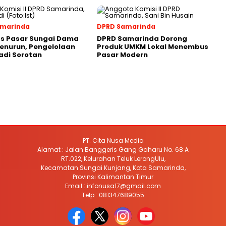
amarinda
DPRD Samarinda
as Pasar Sungai Dama
DPRD Samarinda Dorong
enurun, Pengelolaan
Produk UMKM Lokal Menembus
adi Sorotan
Pasar Modern
PT. Cita Nusa Media
Alamat : Jalan Banggeris Gang Gaharu No. 68 A
RT.022, Kelurahan Teluk LerongUlu,
Kecamatan Sungai Kunjang, Kota Samarinda,
Provinsi Kalimantan Timur
Email : infonusa17@gmail.com
Telp : 081347689055