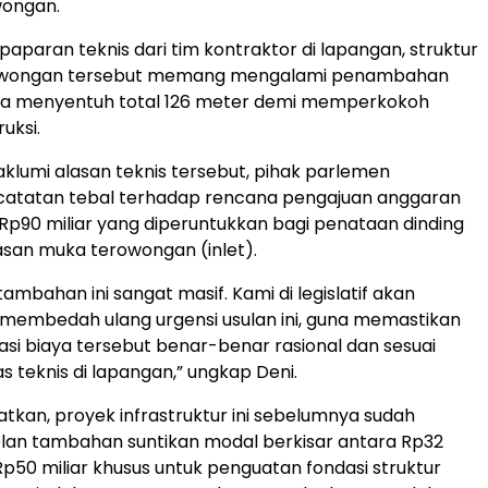
wongan.
paparan teknis dari tim kontraktor di lapangan, struktur
owongan tersebut memang mengalami penambahan
ga menyentuh total 126 meter demi memperkokoh
ruksi.
klumi alasan teknis tersebut, pihak parlemen
atatan tebal terhadap rencana pengajuan anggaran
Rp90 miliar yang diperuntukkan bagi penataan dinding
asan muka terowongan (inlet).
tambahan ini sangat masif. Kami di legislatif akan
 membedah ulang urgensi usulan ini, guna memastikan
asi biaya tersebut benar-benar rasional dan sesuai
s teknis di lapangan,” ungkap Deni.
atkan, proyek infrastruktur ini sebelumnya sudah
an tambahan suntikan modal berkisar antara Rp32
 Rp50 miliar khusus untuk penguatan fondasi struktur