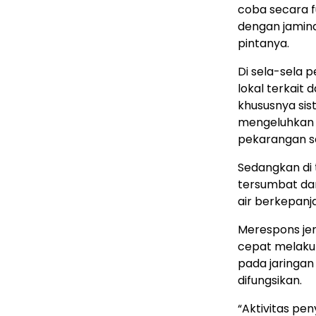
coba secara 
dengan jamin
pintanya.
​Di sela-sela 
lokal terkait
khususnya sist
mengeluhkan l
pekarangan s
​Sedangkan di 
tersumbat da
air berkepanj
​Merespons j
cepat melakuk
pada jaringan
difungsikan.
​“Aktivitas 