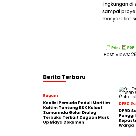
lingkungan di
sampai proyek
masyarakat se
Post Views:
2
Berita Terbaru
Ragam
Koalisi Pemuda Peduli Maritim
DPRD S
Kaltim Tantang BKK Kelas I
DPRD S
Samarinda Gelar Dialog
Panggil
Terbuka Terkait Dugaan Mark
Kepasti
Up Biaya Dokumen
Warga