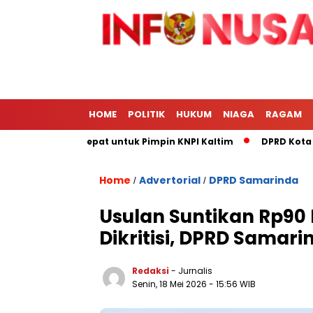
HOME
POLITIK
HUKUM
NIAGA
RAGAM
zal Paling Tepat untuk Pimpin KNPI Kaltim
DPRD Kota Samar
Home
Advertorial
DPRD Samarinda
/
/
Usulan Suntikan Rp90
Dikritisi, DPRD Samari
Redaksi
- Jurnalis
Senin, 18 Mei 2026
- 15:56 WIB