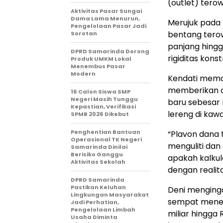
(outlet) tero
Aktivitas Pasar Sungai
Dama Lama Menurun,
​Merujuk pada 
Pengelolaan Pasar Jadi
bentang ter
Sorotan
panjang hing
DPRD Samarinda Dorong
rigiditas konst
Produk UMKM Lokal
Menembus Pasar
Modern
​Kendati mema
memberikan c
16 Calon Siswa SMP
Negeri Masih Tunggu
baru sebesar 
Kepastian, Verifikasi
lereng di kaw
SPMB 2026 Dikebut
Penghentian Bantuan
​“Plavon dana 
Operasional TK Negeri
menguliti dan
Samarinda Dinilai
Berisiko Ganggu
apakah kalkul
Aktivitas Sekolah
dengan realita
DPRD Samarinda
Pastikan Keluhan
​Deni menging
Lingkungan Masyarakat
sempat menel
Jadi Perhatian,
Pengelolaan Limbah
miliar hingga
Usaha Diminta