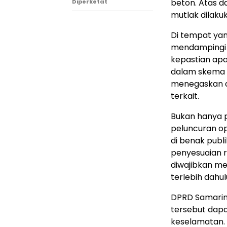
beton. Atas 
Diperketat
mutlak dilaku
​Di tempat ya
mendampingi 
kepastian apa
dalam skema A
menegaskan a
terkait.
​Bukan hanya 
peluncuran o
di benak publ
penyesuaian r
diwajibkan me
terlebih dahu
​DPRD Samarin
tersebut dap
keselamatan. “