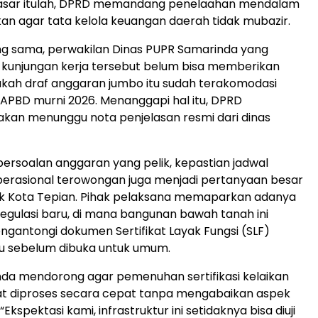
dasar itulah, DPRD memandang penelaahan mendalam
kan agar tata kelola keuangan daerah tidak mubazir.
ng sama, perwakilan Dinas PUPR Samarinda yang
kunjungan kerja tersebut belum bisa memberikan
kah draf anggaran jumbo itu sudah terakomodasi
PBD murni 2026. Menanggapi hal itu, DPRD
kan menunggu nota penjelasan resmi dari dinas
persoalan anggaran yang pelik, kepastian jadwal
perasional terowongan juga menjadi pertanyaan besar
ik Kota Tepian. Pihak pelaksana memaparkan adanya
egulasi baru, di mana bangunan bawah tanah ini
ngantongi dokumen Sertifikat Layak Fungsi (SLF)
lu sebelum dibuka untuk umum.
da mendorong agar pemenuhan sertifikasi kelaikan
at diproses secara cepat tanpa mengabaikan aspek
Ekspektasi kami, infrastruktur ini setidaknya bisa diuji