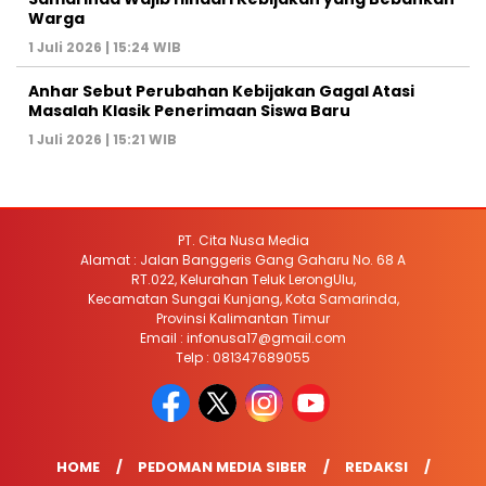
Warga
1 Juli 2026 | 15:24 WIB
Anhar Sebut Perubahan Kebijakan Gagal Atasi
Masalah Klasik Penerimaan Siswa Baru
1 Juli 2026 | 15:21 WIB
PT. Cita Nusa Media
Alamat : Jalan Banggeris Gang Gaharu No. 68 A
RT.022, Kelurahan Teluk LerongUlu,
Kecamatan Sungai Kunjang, Kota Samarinda,
Provinsi Kalimantan Timur
Email : infonusa17@gmail.com
Telp : 081347689055
HOME
PEDOMAN MEDIA SIBER
REDAKSI