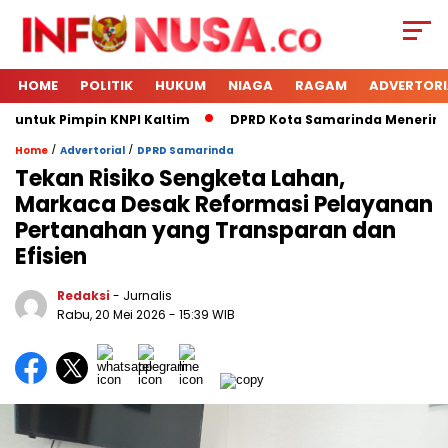
HOME
POLITIK
HUKUM
NIAGA
RAGAM
ADVERTORI
 untuk Pimpin KNPI Kaltim
DPRD Kota Samarinda Menerima K
/
/
Home
Advertorial
DPRD Samarinda
Tekan Risiko Sengketa Lahan,
Markaca Desak Reformasi Pelayanan
Pertanahan yang Transparan dan
Efisien
Redaksi
- Jurnalis
Rabu, 20 Mei 2026
- 15:39 WIB