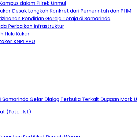
i Kampus dalam Pilrek Unmul
 Kukar Desak Langkah Konkret dari Pemerintah dan PHM
izinanan Pendirian Gereja Toraja di Samarinda
ada Perbaikan Infrastruktur
h Hulu Kukar
taker KNPI PPU
s I Samarinda Gelar Dialog Terbuka Terkait Dugaan Mark
epastian Sertifikat Rumah Warga