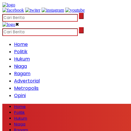
✖
Home
Politik
Hukum
Niaga
Ragam
Advertorial
Metropolis
Opini
Home
Politik
Hukum
Niaga
Ragam