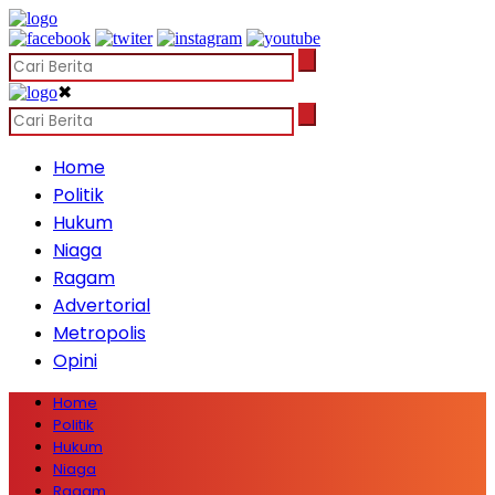
✖
Home
Politik
Hukum
Niaga
Ragam
Advertorial
Metropolis
Opini
Home
Politik
Hukum
Niaga
Ragam