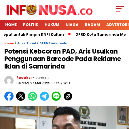
HOME
POLITIK
HUKUM
NIAGA
RAGAM
ADVERTORI
Tepat untuk Pimpin KNPI Kaltim
DPRD Kota Samarinda Meneri
/
/
Home
Advertorial
DPRD Samarinda
Potensi Kebcoran PAD, Aris Usulkan
Penggunaan Barcode Pada Reklame
Iklan di Samarinda
Redaksi
- Jurnalis
Selasa, 27 Mei 2025
- 17:52 WIB