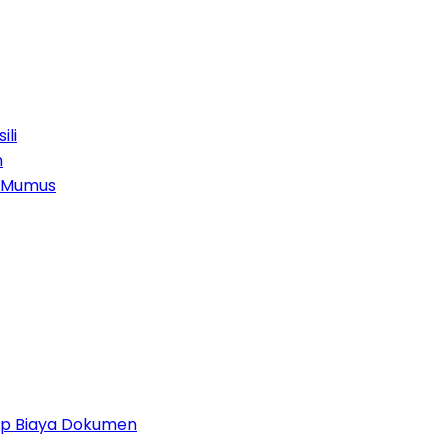
ili
n
g Mumus
 Up Biaya Dokumen