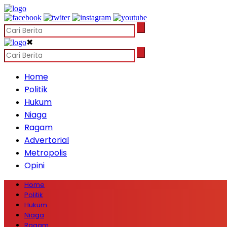
✖
Home
Politik
Hukum
Niaga
Ragam
Advertorial
Metropolis
Opini
Home
Politik
Hukum
Niaga
Ragam