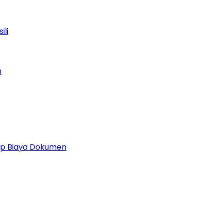
ili
n
 Up Biaya Dokumen