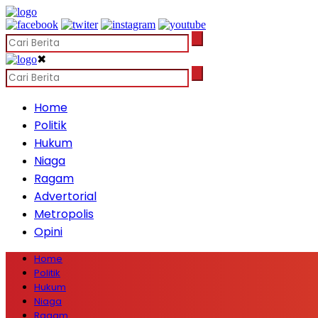
✖
Home
Politik
Hukum
Niaga
Ragam
Advertorial
Metropolis
Opini
Home
Politik
Hukum
Niaga
Ragam