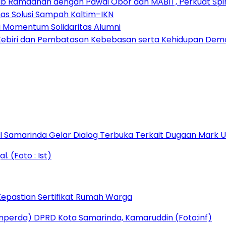
 Ramadhan dengan Pawai Obor dan MABIT, Perkuat Spirit
has Solusi Sampah Kaltim–IKN
di Momentum Solidaritas Alumni
, Kebiri dan Pembatasan Kebebasan serta Kehidupan Demo
s I Samarinda Gelar Dialog Terbuka Terkait Dugaan Mark
epastian Sertifikat Rumah Warga