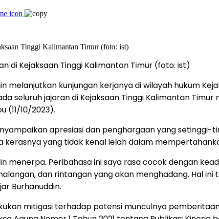
di Kejaksaan Tinggi Kalimantan Timur (foto: ist)
in melanjutkan kunjungan kerjanya di wilayah hukum Kej
seluruh jajaran di Kejaksaan Tinggi Kalimantan Timur me
 (11/10/2023).
nyampaikan apresiasi dan penghargaan yang setinggi-t
erja kerasnya yang tidak kenal lelah dalam mempertahan
n menerpa. Peribahasa ini saya rasa cocok dengan keada
alangan, dan rintangan yang akan menghadang. Hal ini te
ar Burhanuddin.
kukan mitigasi terhadap potensi munculnya pemberitaan n
aksa Agung Nomor 1 Tahun 2021 tentang Publikasi Kinerja 