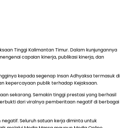
aksaan Tinggi Kalimantan Timur. Dalam kunjungannya
ngenai capaian kinerja, publikasi kinerja, dan
ingginya kepada segenap Insan Adhyaksa termasuk di
kan kepercayaan publik terhadap Kejaksaan.
an sekarang. Semakin tinggi prestasi yang berhasil
rbukti dari viralnya pemberitaan negatif di berbagai
egatif. Seluruh satuan kerja diminta untuk
baik melalui Media Massa maupun Media Online.