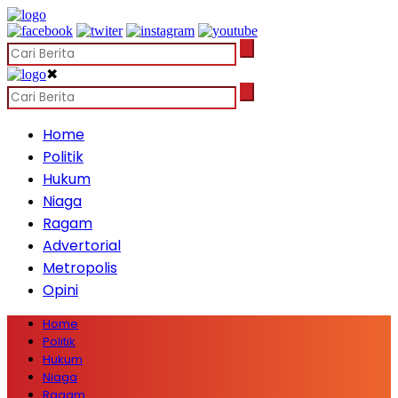
✖
Home
Politik
Hukum
Niaga
Ragam
Advertorial
Metropolis
Opini
Home
Politik
Hukum
Niaga
Ragam