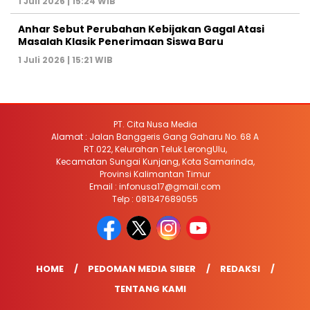
1 Juli 2026 | 15:24 WIB
Anhar Sebut Perubahan Kebijakan Gagal Atasi
Masalah Klasik Penerimaan Siswa Baru
1 Juli 2026 | 15:21 WIB
PT. Cita Nusa Media
Alamat : Jalan Banggeris Gang Gaharu No. 68 A
RT.022, Kelurahan Teluk LerongUlu,
Kecamatan Sungai Kunjang, Kota Samarinda,
Provinsi Kalimantan Timur
Email : infonusa17@gmail.com
Telp : 081347689055
HOME
PEDOMAN MEDIA SIBER
REDAKSI
TENTANG KAMI