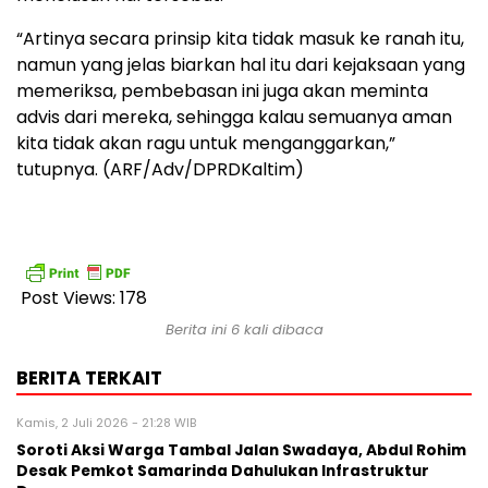
“Artinya secara prinsip kita tidak masuk ke ranah itu,
namun yang jelas biarkan hal itu dari kejaksaan yang
memeriksa, pembebasan ini juga akan meminta
advis dari mereka, sehingga kalau semuanya aman
kita tidak akan ragu untuk menganggarkan,”
tutupnya. (ARF/Adv/DPRDKaltim)
Post Views:
178
Berita ini 6 kali dibaca
BERITA TERKAIT
Kamis, 2 Juli 2026 - 21:28 WIB
Soroti Aksi Warga Tambal Jalan Swadaya, Abdul Rohim
Desak Pemkot Samarinda Dahulukan Infrastruktur