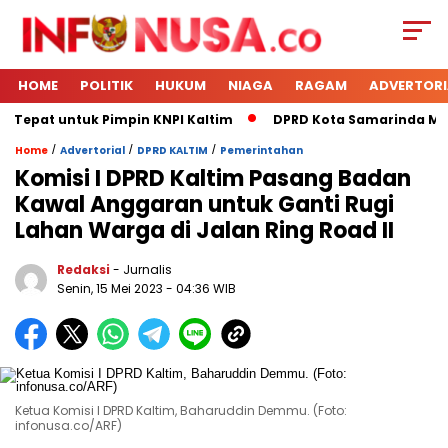
HOME
POLITIK
HUKUM
NIAGA
RAGAM
ADVERTORI
g Tepat untuk Pimpin KNPI Kaltim
DPRD Kota Samarinda Mene
/
/
/
Home
Advertorial
DPRD KALTIM
Pemerintahan
Komisi I DPRD Kaltim Pasang Badan
Kawal Anggaran untuk Ganti Rugi
Lahan Warga di Jalan Ring Road II
Redaksi
- Jurnalis
Senin, 15 Mei 2023
- 04:36 WIB
Ketua Komisi I DPRD Kaltim, Baharuddin Demmu. (Foto:
infonusa.co/ARF)