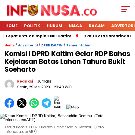
HOME
POLITIK
HUKUM
NIAGA
RAGAM
ADVERTORI
g Tepat untuk Pimpin KNPI Kaltim
DPRD Kota Samarinda Men
/
/
/
Home
Advertorial
DPRD KALTIM
Pemerintahan
Komisi I DPRD Kaltim Gelar RDP Bahas
Kejelasan Batas Lahan Tahura Bukit
Soeharto
Redaksi
- Jurnalis
Senin, 29 Mei 2023
- 23:40 WIB
Ketua Komisi I DPRD Kaltim, Baharuddin Demmu. (Foto:
infonusa.co/ARF)