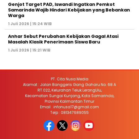
Genjot Target PAD, Iswandi Ingatkan Pemkot
Samarinda Wajib Hindari Kebijakan yang Bebankan
Warga
1 Juli 2026 | 15:24 WIB
Anhar Sebut Perubahan Kebijakan Gagal Atasi
Masalah Klasik Penerimaan Siswa Baru
1 Juli 2026 | 15:21 WIB
PT. Cita Nusa Media
Alamat : Jalan Banggeris Gang Gaharu No. 68 A
RT.022, Kelurahan Teluk LerongUlu,
Kecamatan Sungai Kunjang, Kota Samarinda,
Provinsi Kalimantan Timur
Email : infonusa17@gmail.com
Telp : 081347689055