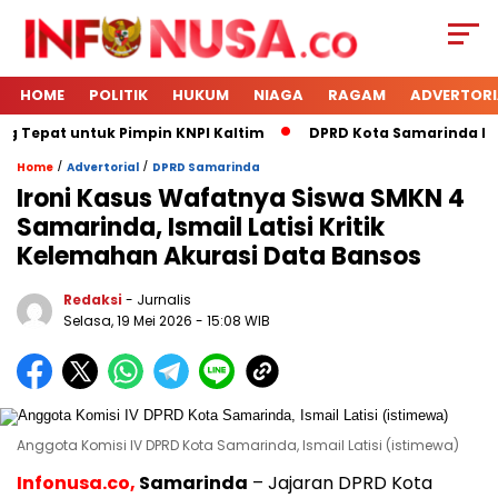
HOME
POLITIK
HUKUM
NIAGA
RAGAM
ADVERTORI
g Tepat untuk Pimpin KNPI Kaltim
DPRD Kota Samarinda Mene
/
/
Home
Advertorial
DPRD Samarinda
Ironi Kasus Wafatnya Siswa SMKN 4
Samarinda, Ismail Latisi Kritik
Kelemahan Akurasi Data Bansos
Redaksi
- Jurnalis
Selasa, 19 Mei 2026
- 15:08 WIB
Anggota Komisi IV DPRD Kota Samarinda, Ismail Latisi (istimewa)
Infonusa.co,
Samarinda
– Jajaran DPRD Kota