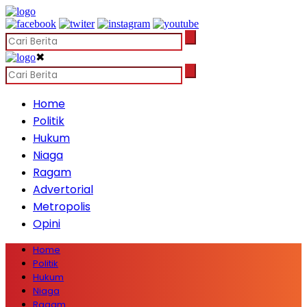
✖
Home
Politik
Hukum
Niaga
Ragam
Advertorial
Metropolis
Opini
Home
Politik
Hukum
Niaga
Ragam