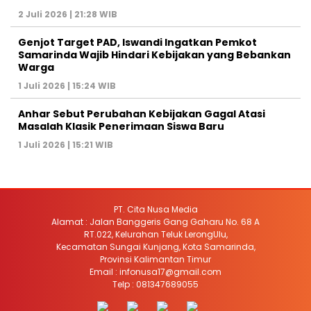
2 Juli 2026 | 21:28 WIB
Genjot Target PAD, Iswandi Ingatkan Pemkot
Samarinda Wajib Hindari Kebijakan yang Bebankan
Warga
1 Juli 2026 | 15:24 WIB
Anhar Sebut Perubahan Kebijakan Gagal Atasi
Masalah Klasik Penerimaan Siswa Baru
1 Juli 2026 | 15:21 WIB
PT. Cita Nusa Media
Alamat : Jalan Banggeris Gang Gaharu No. 68 A
RT.022, Kelurahan Teluk LerongUlu,
Kecamatan Sungai Kunjang, Kota Samarinda,
Provinsi Kalimantan Timur
Email : infonusa17@gmail.com
Telp : 081347689055