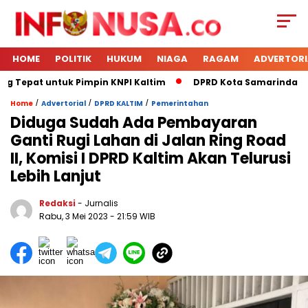
HOME
POLITIK
HUKUM
NIAGA
RAGAM
ADVERTORI
g Tepat untuk Pimpin KNPI Kaltim
DPRD Kota Samarinda Mene
/
/
/
Home
Advertorial
DPRD KALTIM
Pemerintahan
Diduga Sudah Ada Pembayaran
Ganti Rugi Lahan di Jalan Ring Road
II, Komisi I DPRD Kaltim Akan Telurusi
Lebih Lanjut
Redaksi
- Jurnalis
Rabu, 3 Mei 2023
- 21:59 WIB