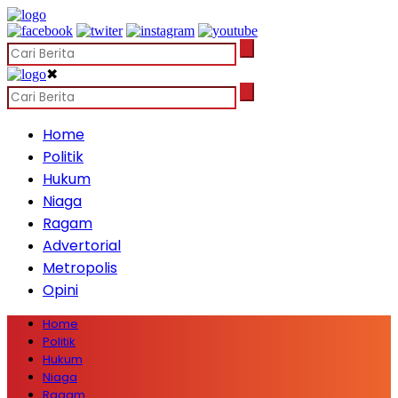
✖
Home
Politik
Hukum
Niaga
Ragam
Advertorial
Metropolis
Opini
Home
Politik
Hukum
Niaga
Ragam