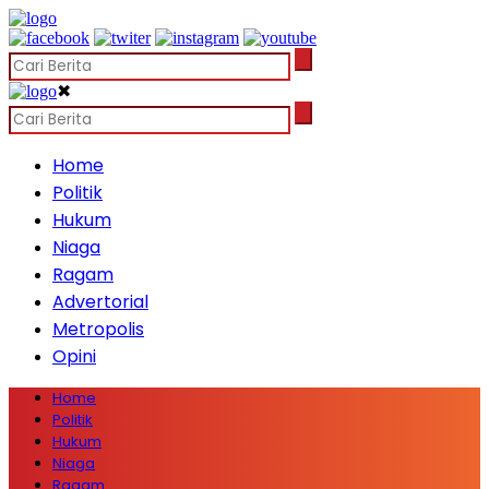
✖
Home
Politik
Hukum
Niaga
Ragam
Advertorial
Metropolis
Opini
Home
Politik
Hukum
Niaga
Ragam